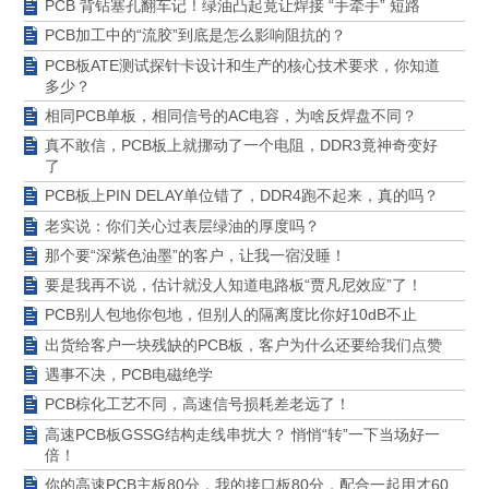
PCB 背钻塞孔翻车记！绿油凸起竟让焊接 “手牵手” 短路
PCB加工中的“流胶”到底是怎么影响阻抗的？
PCB板ATE测试探针卡设计和生产的核心技术要求，你知道
多少？
相同PCB单板，相同信号的AC电容，为啥反焊盘不同？
真不敢信，PCB板上就挪动了一个电阻，DDR3竟神奇变好
了
PCB板上PIN DELAY单位错了，DDR4跑不起来，真的吗？
老实说：你们关心过表层绿油的厚度吗？
那个要“深紫色油墨”的客户，让我一宿没睡！
要是我再不说，估计就没人知道电路板“贾凡尼效应”了！
PCB别人包地你包地，但别人的隔离度比你好10dB不止
出货给客户一块残缺的PCB板，客户为什么还要给我们点赞
遇事不决，PCB电磁绝学
PCB棕化工艺不同，高速信号损耗差老远了！
高速PCB板GSSG结构走线串扰大？ 悄悄“转”一下当场好一
倍！
你的高速PCB主板80分，我的接口板80分，配合一起用才60