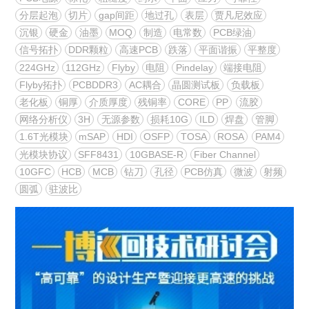
分层起泡
切片
gap间距
地过孔
表层
贾凡尼效应
沉银
硬金
油墨
MOQ
制造
电常数
PCB绿油
信号拓扑
DDR颗粒
高速PCB
跌落
平面谐振
平整度
224GHz
112GHz
Flyby
电阻
Pindelay
端接电阻
Flyby拓扑
PCBDDR3
AC耦合
晶圆测试板
负载板
老化板
铜厚
介质厚度
残铜率
CORE
PP
流胶
网络分析仪
3H
无源参数
损耗10G
ILD
焊盘
管脚
1.6T光模块
mSAP
HDI
OSFP
TOSA
ROSA
PAM4
光模块协议
SFF8431
10GBASE-R
Fiber Channel
10GFC
HCB
MCB
钻刀
孔径
PCB仿真
微波
射频
圆弧
驻波比