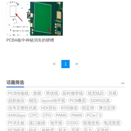
PCBA板中神秘消失的锣槽
<
1
>
话题筛选
PCB传输线
差模
带状线
延时微带线
线宽线距
共模
趋肤效应
铜箔
layout地平面
PCB叠层
DDR5仿真
信号完整性仿真
HDI背钻
时间微缩
韬定律
摩尔定律
448Gbps
CPC
CPO
PAM6
PAM8
PCIe7.0
PCB主板
接口板级
地平面
GSSG
瓶颈发热
电流密度
PCB电源
棕化
粗糙度
药水
平面
应力
可靠性