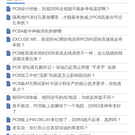
PCB设计经验：到底DDR走线能不能参考电源层啊？
隔离地PCB过孔要放哪里，才能最有效减少PCB高速信号过
孔串扰？
PCBA板中神秘消失的锣槽
EXCUSE ME，表层的AC耦合电容和PCB内层的高速线会有
串扰？
PCB板双面布局的DDR表底走线居然不一样，这么低级的错
误都没看出来？
PCB 背钻塞孔翻车记！绿油凸起竟让焊接 “手牵手” 短路
PCB加工中的“流胶”到底是怎么影响阻抗的？
PCB板ATE测试探针卡设计和生产的核心技术要求，你知道
多少？
相同PCB单板，相同信号的AC电容，为啥反焊盘不同？
真不敢信，PCB板上就挪动了一个电阻，DDR3竟神奇变好
了
PCB板上PIN DELAY单位错了，DDR4跑不起来，真的吗？
老实说：你们关心过表层绿油的厚度吗？