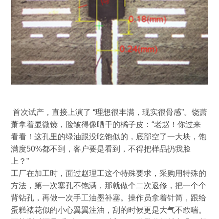
首次试产，直接上演了
“
理想很丰满，现实很骨感
”
。饶萧
萧拿着显微镜，脸皱得像晒干的橘子皮：
“
老赵！你过来
看看！这孔里的绿油跟没吃饱似的，底部空了一大块，饱
满度
50%
都不到，客户要是看到，不得把样品扔我脸
上？
”
工厂在加工时，面过赵理工这个特殊要求，采购用特殊的
方法，第一次塞孔不饱满，那就做个二次返修，把一个个
背钻孔，再做一次手工油墨补塞。操作员拿着针筒，跟给
蛋糕裱花似的小心翼翼注油，刮的时候更是大气不敢喘。