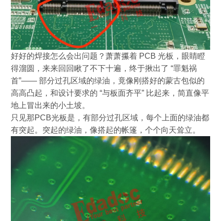
好好的焊接怎么会出问题？萧萧攥着
PCB
光板，眼睛瞪
得溜圆，来来回回瞅了不下十遍，终于揪出了
“
罪魁祸
首
”——
部分过孔区域的绿油，竟像刚搭好的蒙古包似的
高高凸起，和设计要求的
“
与板面齐平
”
比起来，简直像平
地上冒出来的小土坡。
只见那
PCB
光板是，有部分过孔区域，每个上面的绿油都
有突起。突起的绿油，像搭起的帐篷，个个向天耸立。