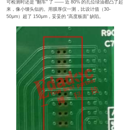
可检测时还是
“
翻车
”
了
——
近
80%
的孔位绿油都凸了起
来，像小馒头似的。用膜厚仪一测，比设计值（
30-
50μm
）超了
150μm
，妥妥的
“
高度板面
”
缺陷。