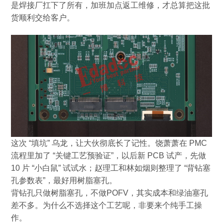
是焊接厂扛下了所有，加班加点返工维修，才总算把这批
货顺利交给客户。
这次
“
填坑
”
乌龙，让大伙彻底长了记性。饶萧萧在
PMC
流程里加了
“
关键工艺预验证
”
，以后新
PCB
试产，先做
10
片
“
小白鼠
”
试试水；赵理工和林如烟则整理了
“
背钻塞
孔参数表
”
，最好用树脂塞孔。
背钻孔只做树脂塞孔，不做
POFV
，其实成本和绿油塞孔
差不多。为什么不选择这个工艺呢，非要来个纯手工操
作。