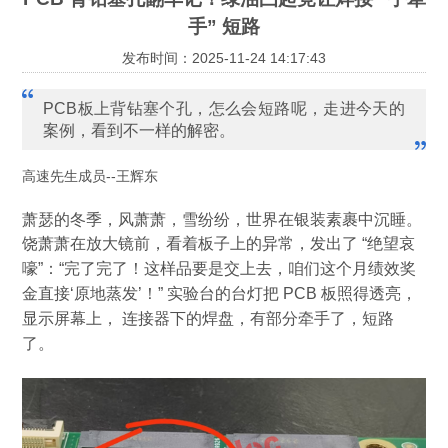
手” 短路
发布时间：2025-11-24 14:17:43
PCB板上背钻塞个孔，怎么会短路呢，走进今天的
案例，看到不一样的解密。
高速先生成员--王辉东
萧瑟的冬季，风萧萧，雪纷纷，世界在银装素裹中沉睡。
饶萧萧在放大镜前，看着板子上的异常，发出了
“
绝望哀
嚎
”
：
“
完了完了！这样品要是交上去，咱们这个月绩效奖
金直接
‘
原地蒸发
’
！
”
实验台的台灯把
PCB
板照得透亮，
显示屏幕上，
连接器下的焊盘，有部分牵手了，短路
了。