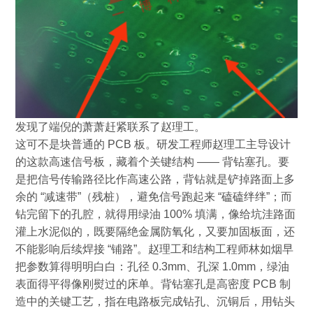
发现了端倪的萧萧赶紧联系了赵理工。
这可不是块普通的
PCB
板。研发工程师赵理工主导设计
的这款高速信号板，藏着个关键结构
——
背钻塞孔。要
是把信号传输路径比作高速公路，背钻就是铲掉路面上多
余的
“
减速带
”
（残桩），避免信号跑起来
“
磕磕绊绊
”
；而
钻完留下的孔腔，就得用绿油
100%
填满，像给坑洼路面
灌上水泥似的，既要隔绝金属防氧化，又要加固板面，还
不能影响后续焊接
“
铺路
”
。赵理工和结构工程师林如烟早
把参数算得明明白白：孔径
0.3mm
、孔深
1.0mm
，绿油
表面得平得像刚熨过的床单。背钻塞孔是高密度
PCB
制
造中的关键工艺，指在电路板完成钻孔、沉铜后，用钻头