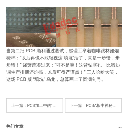
当第二批
PCB
顺利通过测试，赵理工举着咖啡跟林如烟
碰杯：
“
以后再也不敢轻视这
‘
填坑
’
活了，真是一步错，步
步错！
”
饶萧萧凑过来：
“
可不是嘛！这背钻塞孔，比我协
调生产排期还难搞，以后可得严谨点！
”
三人哈哈大笑，
这场
PCB
版
“
填坑
”
乌龙，总算画上了圆满句号。
上一篇：PCB加工中的“流胶”到底是怎么影响阻抗的？
下一篇：PCBA板中神秘消失的锣槽
热门文章