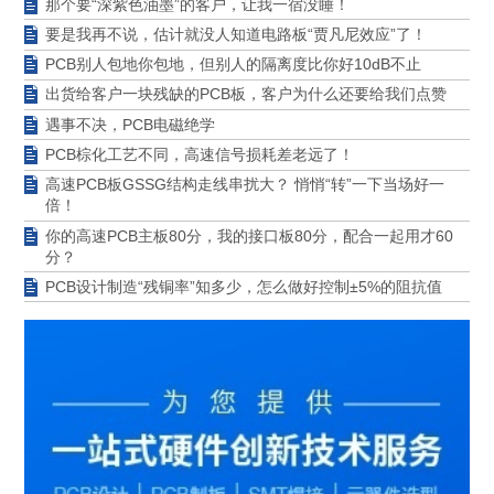
那个要“深紫色油墨”的客户，让我一宿没睡！
要是我再不说，估计就没人知道电路板“贾凡尼效应”了！
PCB别人包地你包地，但别人的隔离度比你好10dB不止
出货给客户一块残缺的PCB板，客户为什么还要给我们点赞
遇事不决，PCB电磁绝学
PCB棕化工艺不同，高速信号损耗差老远了！
高速PCB板GSSG结构走线串扰大？ 悄悄“转”一下当场好一
倍！
你的高速PCB主板80分，我的接口板80分，配合一起用才60
分？
PCB设计制造“残铜率”知多少，怎么做好控制±5%的阻抗值