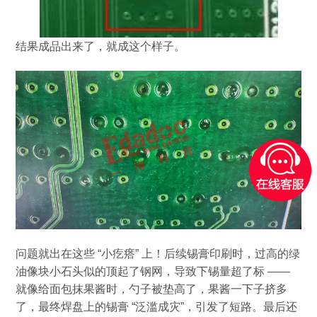
结果成品出来了，就成这个样子。
问题就出在这些
“
小疙瘩
”
上！后续锡膏印刷时，过高的绿
油像块小石头似的顶起了钢网，导致下锡量超了标
——
就像给面包抹果酱时，勺子被垫高了，果酱一下子挤多
了，最终焊盘上的锡膏
“
泛滥成灾
”
，引发了短路。最后还