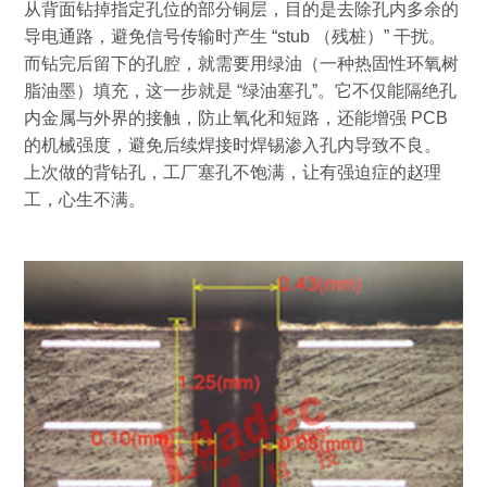
从背面钻掉指定孔位的部分铜层，目的是去除孔内多余的
导电通路，避免信号传输时产生
“stub
（残桩）
”
干扰。
而钻完后留下的孔腔，就需要用绿油（一种热固性环氧树
脂油墨）填充，这一步就是
“
绿油塞孔
”
。它不仅能隔绝孔
内金属与外界的接触，防止氧化和短路，还能增强
PCB
的机械强度，避免后续焊接时焊锡渗入孔内导致不良。
上次做的背钻孔，工厂塞孔不饱满，让有强迫症的赵理
工，心生不满。