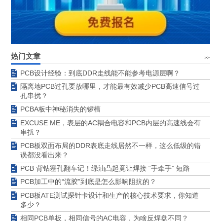
热门文章
PCB设计经验：到底DDR走线能不能参考电源层啊？
隔离地PCB过孔要放哪里，才能最有效减少PCB高速信号过
孔串扰？
PCBA板中神秘消失的锣槽
EXCUSE ME，表层的AC耦合电容和PCB内层的高速线会有
串扰？
PCB板双面布局的DDR表底走线居然不一样，这么低级的错
误都没看出来？
PCB 背钻塞孔翻车记！绿油凸起竟让焊接 “手牵手” 短路
PCB加工中的“流胶”到底是怎么影响阻抗的？
PCB板ATE测试探针卡设计和生产的核心技术要求，你知道
多少？
相同PCB单板，相同信号的AC电容，为啥反焊盘不同？