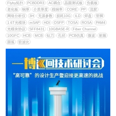
Flyby拓扑
PCBDDR3
AC耦合
晶圆测试板
负载板
老化板
铜厚
介质厚度
残铜率
CORE
PP
流胶
网络分析仪
3H
无源参数
损耗10G
ILD
焊盘
管脚
1.6T光模块
mSAP
HDI
OSFP
TOSA
ROSA
PAM4
光模块协议
SFF8431
10GBASE-R
Fiber Channel
10GFC
HCB
MCB
钻刀
孔径
PCB仿真
微波
射频
圆弧
驻波比