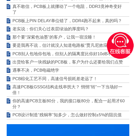
真不敢信，PCB板上就挪动了一个电阻，DDR3竟神奇变好
了
PCB板上PIN DELAY单位错了，DDR4跑不起来，真的吗？
老实说：你们关心过表层绿油的厚度吗？
那个要“深紫色油墨”的客户，让我一宿没睡！
要是我再不说，估计就没人知道电路板“贾凡尼效应”了！
PCB别人包地你包地，但别人的隔离度比你好10dB不止
出货给客户一块残缺的PCB板，客户为什么还要给我们点赞
遇事不决，PCB电磁绝学
PCB棕化工艺不同，高速信号损耗差老远了！
高速PCB板GSSG结构走线串扰大？ 悄悄“转”一下当场好一
倍！
你的高速PCB主板80分，我的接口板80分，配合一起用才60
分？
PCB设计制造“残铜率”知多少，怎么做好控制±5%的阻抗值