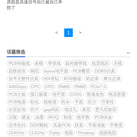
原因是高速信号自己被自己串
扰了
<
1
>
话题筛选
PCB传输线
差模
带状线
延时微带线
线宽线距
共模
趋肤效应
铜箔
layout地平面
PCB叠层
DDR5仿真
信号完整性仿真
HDI背钻
时间微缩
韬定律
摩尔定律
448Gbps
CPC
CPO
PAM6
PAM8
PCIe7.0
PCB主板
接口板级
地平面
GSSG
瓶颈发热
电流密度
PCB电源
棕化
粗糙度
药水
平面
应力
可靠性
分层起泡
切片
gap间距
地过孔
表层
贾凡尼效应
沉银
硬金
油墨
MOQ
制造
电常数
PCB绿油
信号拓扑
DDR颗粒
高速PCB
跌落
平面谐振
平整度
224GHz
112GHz
Flyby
电阻
Pindelay
端接电阻