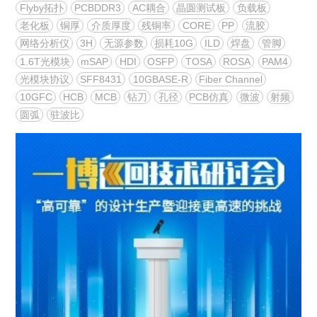
Flyby拓扑
PCBDDR3
AC耦合
晶圆测试板
负载板
老化板
铜厚
介质厚度
残铜率
CORE
PP
流胶
网络分析仪
3H
无源参数
损耗10G
ILD
焊盘
管脚
1.6T光模块
mSAP
HDI
OSFP
TOSA
ROSA
PAM4
光模块协议
SFF8431
10GBASE-R
Fiber Channel
10GFC
HCB
MCB
钻刀
孔径
PCB仿真
微波
射频
圆弧
驻波比