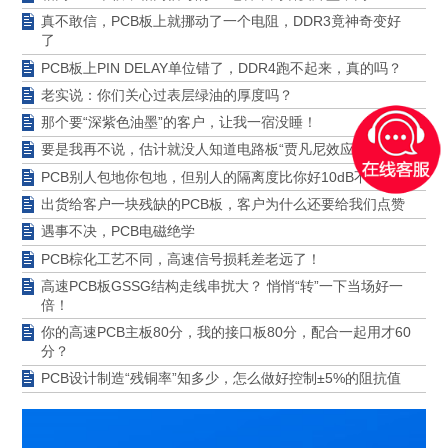
真不敢信，PCB板上就挪动了一个电阻，DDR3竟神奇变好
了
PCB板上PIN DELAY单位错了，DDR4跑不起来，真的吗？
老实说：你们关心过表层绿油的厚度吗？
那个要“深紫色油墨”的客户，让我一宿没睡！
要是我再不说，估计就没人知道电路板“贾凡尼效应”了！
PCB别人包地你包地，但别人的隔离度比你好10dB不止
出货给客户一块残缺的PCB板，客户为什么还要给我们点赞
遇事不决，PCB电磁绝学
PCB棕化工艺不同，高速信号损耗差老远了！
高速PCB板GSSG结构走线串扰大？ 悄悄“转”一下当场好一
倍！
你的高速PCB主板80分，我的接口板80分，配合一起用才60
分？
PCB设计制造“残铜率”知多少，怎么做好控制±5%的阻抗值