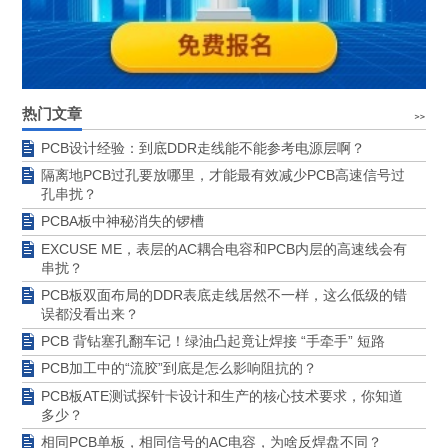
热门文章
PCB设计经验：到底DDR走线能不能参考电源层啊？
隔离地PCB过孔要放哪里，才能最有效减少PCB高速信号过
孔串扰？
PCBA板中神秘消失的锣槽
EXCUSE ME，表层的AC耦合电容和PCB内层的高速线会有
串扰？
PCB板双面布局的DDR表底走线居然不一样，这么低级的错
误都没看出来？
PCB 背钻塞孔翻车记！绿油凸起竟让焊接 “手牵手” 短路
PCB加工中的“流胶”到底是怎么影响阻抗的？
PCB板ATE测试探针卡设计和生产的核心技术要求，你知道
多少？
相同PCB单板，相同信号的AC电容，为啥反焊盘不同？