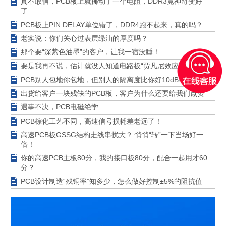
真不敢信，PCB板上就挪动了一个电阻，DDR3竟神奇变好
了
PCB板上PIN DELAY单位错了，DDR4跑不起来，真的吗？
老实说：你们关心过表层绿油的厚度吗？
那个要“深紫色油墨”的客户，让我一宿没睡！
要是我再不说，估计就没人知道电路板“贾凡尼效应”了！
PCB别人包地你包地，但别人的隔离度比你好10dB不止
出货给客户一块残缺的PCB板，客户为什么还要给我们点赞
遇事不决，PCB电磁绝学
PCB棕化工艺不同，高速信号损耗差老远了！
高速PCB板GSSG结构走线串扰大？ 悄悄“转”一下当场好一
倍！
你的高速PCB主板80分，我的接口板80分，配合一起用才60
分？
PCB设计制造“残铜率”知多少，怎么做好控制±5%的阻抗值