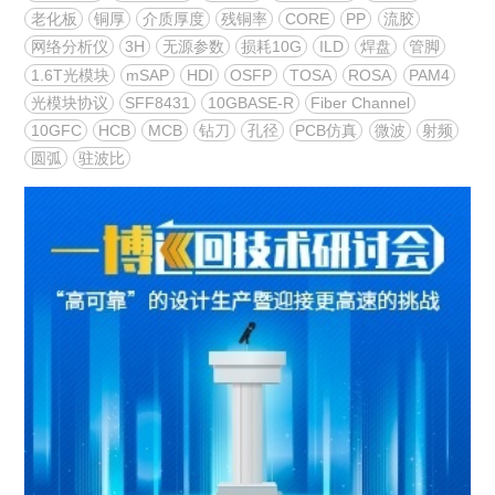
老化板
铜厚
介质厚度
残铜率
CORE
PP
流胶
网络分析仪
3H
无源参数
损耗10G
ILD
焊盘
管脚
1.6T光模块
mSAP
HDI
OSFP
TOSA
ROSA
PAM4
光模块协议
SFF8431
10GBASE-R
Fiber Channel
10GFC
HCB
MCB
钻刀
孔径
PCB仿真
微波
射频
圆弧
驻波比