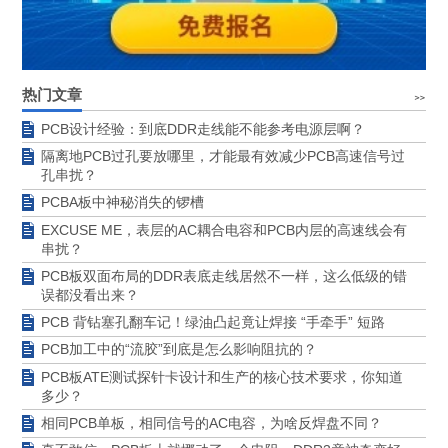
热门文章
PCB设计经验：到底DDR走线能不能参考电源层啊？
隔离地PCB过孔要放哪里，才能最有效减少PCB高速信号过
孔串扰？
PCBA板中神秘消失的锣槽
EXCUSE ME，表层的AC耦合电容和PCB内层的高速线会有
串扰？
PCB板双面布局的DDR表底走线居然不一样，这么低级的错
误都没看出来？
PCB 背钻塞孔翻车记！绿油凸起竟让焊接 “手牵手” 短路
PCB加工中的“流胶”到底是怎么影响阻抗的？
PCB板ATE测试探针卡设计和生产的核心技术要求，你知道
多少？
相同PCB单板，相同信号的AC电容，为啥反焊盘不同？