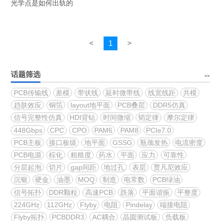
光学点是如何出轨的
<
1
>
话题筛选
PCB传输线
差模
带状线
延时微带线
线宽线距
共模
趋肤效应
铜箔
layout地平面
PCB叠层
DDR5仿真
信号完整性仿真
HDI背钻
时间微缩
韬定律
摩尔定律
448Gbps
CPC
CPO
PAM6
PAM8
PCIe7.0
PCB主板
接口板级
地平面
GSSG
瓶颈发热
电流密度
PCB电源
棕化
粗糙度
药水
平面
应力
可靠性
分层起泡
切片
gap间距
地过孔
表层
贾凡尼效应
沉银
硬金
油墨
MOQ
制造
电常数
PCB绿油
信号拓扑
DDR颗粒
高速PCB
跌落
平面谐振
平整度
224GHz
112GHz
Flyby
电阻
Pindelay
端接电阻
Flyby拓扑
PCBDDR3
AC耦合
晶圆测试板
负载板