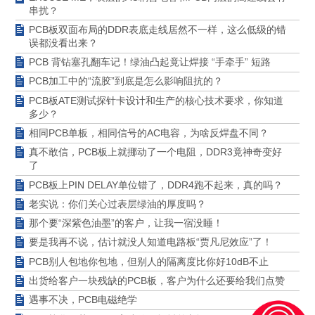
串扰？
PCB板双面布局的DDR表底走线居然不一样，这么低级的错
误都没看出来？
PCB 背钻塞孔翻车记！绿油凸起竟让焊接 “手牵手” 短路
PCB加工中的“流胶”到底是怎么影响阻抗的？
PCB板ATE测试探针卡设计和生产的核心技术要求，你知道
多少？
相同PCB单板，相同信号的AC电容，为啥反焊盘不同？
真不敢信，PCB板上就挪动了一个电阻，DDR3竟神奇变好
了
PCB板上PIN DELAY单位错了，DDR4跑不起来，真的吗？
老实说：你们关心过表层绿油的厚度吗？
那个要“深紫色油墨”的客户，让我一宿没睡！
要是我再不说，估计就没人知道电路板“贾凡尼效应”了！
PCB别人包地你包地，但别人的隔离度比你好10dB不止
出货给客户一块残缺的PCB板，客户为什么还要给我们点赞
遇事不决，PCB电磁绝学