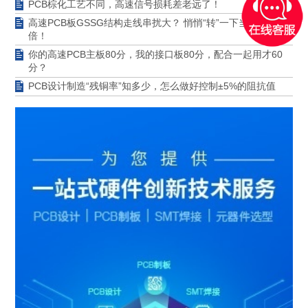
PCB棕化工艺不同，高速信号损耗差老远了！
高速PCB板GSSG结构走线串扰大？ 悄悄“转”一下当场好一
倍！
你的高速PCB主板80分，我的接口板80分，配合一起用才60
分？
PCB设计制造“残铜率”知多少，怎么做好控制±5%的阻抗值