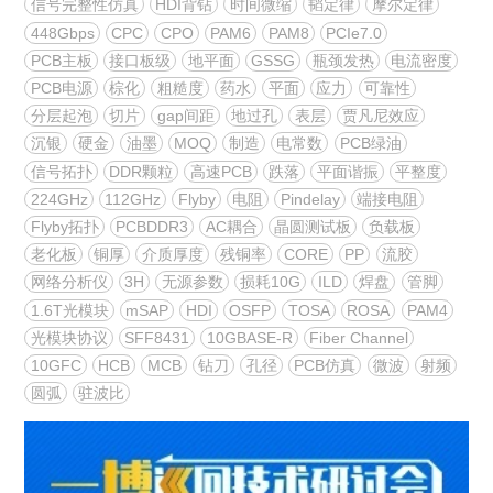
信号完整性仿真
HDI背钻
时间微缩
韬定律
摩尔定律
448Gbps
CPC
CPO
PAM6
PAM8
PCIe7.0
PCB主板
接口板级
地平面
GSSG
瓶颈发热
电流密度
PCB电源
棕化
粗糙度
药水
平面
应力
可靠性
分层起泡
切片
gap间距
地过孔
表层
贾凡尼效应
沉银
硬金
油墨
MOQ
制造
电常数
PCB绿油
信号拓扑
DDR颗粒
高速PCB
跌落
平面谐振
平整度
224GHz
112GHz
Flyby
电阻
Pindelay
端接电阻
Flyby拓扑
PCBDDR3
AC耦合
晶圆测试板
负载板
老化板
铜厚
介质厚度
残铜率
CORE
PP
流胶
网络分析仪
3H
无源参数
损耗10G
ILD
焊盘
管脚
1.6T光模块
mSAP
HDI
OSFP
TOSA
ROSA
PAM4
光模块协议
SFF8431
10GBASE-R
Fiber Channel
10GFC
HCB
MCB
钻刀
孔径
PCB仿真
微波
射频
圆弧
驻波比