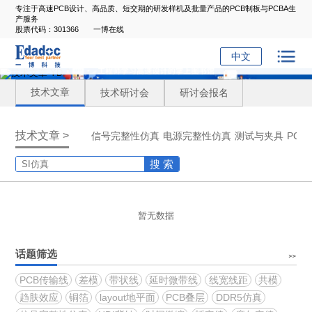
专注于高速PCB设计、高品质、短交期的研发样机及批量产品的PCB制板与PCBA生
产服务
股票代码：301366
一博在线
中文
技术文章
技术研讨会
研讨会报名
技术文章 >
信号完整性仿真
电源完整性仿真
测试与夹具
PC
搜 索
暂无数据
话题筛选
PCB传输线
差模
带状线
延时微带线
线宽线距
共模
趋肤效应
铜箔
layout地平面
PCB叠层
DDR5仿真