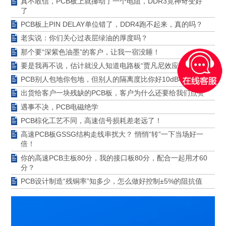
真不敢信，PCB板上就挪动了一个电阻，DDR3竟神奇变好
了
PCB板上PIN DELAY单位错了，DDR4跑不起来，真的吗？
老实说：你们关心过表层绿油的厚度吗？
那个要“深紫色油墨”的客户，让我一宿没睡！
要是我再不说，估计就没人知道电路板“贾凡尼效应”了！
PCB别人包地你包地，但别人的隔离度比你好10dB不止
出货给客户一块残缺的PCB板，客户为什么还要给我们点赞
遇事不决，PCB电磁绝学
PCB棕化工艺不同，高速信号损耗差老远了！
高速PCB板GSSG结构走线串扰大？ 悄悄“转”一下当场好一
倍！
你的高速PCB主板80分，我的接口板80分，配合一起用才60
分？
PCB设计制造“残铜率”知多少，怎么做好控制±5%的阻抗值