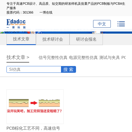
专注于高速PCB设计、高品质、短交期的研发样机及批量产品的PCB制板与PCBA生
产服务
股票代码：301366
一博在线
中文
技术文章
技术研讨会
研讨会报名
技术文章 >
信号完整性仿真
电源完整性仿真
测试与夹具
PC
搜 索
PCB棕化工艺不同，高速信号