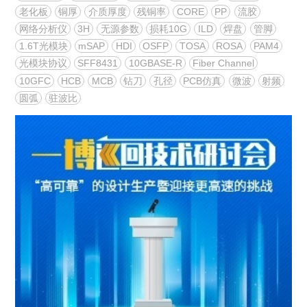
老化板
铜厚
介质厚度
残铜率
CORE
PP
流胶
网络分析仪
3H
无源参数
损耗10G
ILD
焊盘
管脚
1.6T光模块
mSAP
HDI
OSFP
TOSA
ROSA
PAM4
光模块协议
SFF8431
10GBASE-R
Fiber Channel
10GFC
HCB
MCB
钻刀
孔径
PCB仿真
微波
射频
圆弧
驻波比