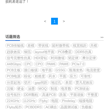
损耗差老远了！
<
1
>
话题筛选
PCB传输线
差模
带状线
延时微带线
线宽线距
共模
趋肤效应
铜箔
layout地平面
PCB叠层
DDR5仿真
信号完整性仿真
HDI背钻
时间微缩
韬定律
摩尔定律
448Gbps
CPC
CPO
PAM6
PAM8
PCIe7.0
PCB主板
接口板级
地平面
GSSG
瓶颈发热
电流密度
PCB电源
棕化
粗糙度
药水
平面
应力
可靠性
分层起泡
切片
gap间距
地过孔
表层
贾凡尼效应
沉银
硬金
油墨
MOQ
制造
电常数
PCB绿油
信号拓扑
DDR颗粒
高速PCB
跌落
平面谐振
平整度
224GHz
112GHz
Flyby
电阻
Pindelay
端接电阻
Flyby拓扑
PCBDDR3
AC耦合
晶圆测试板
负载板