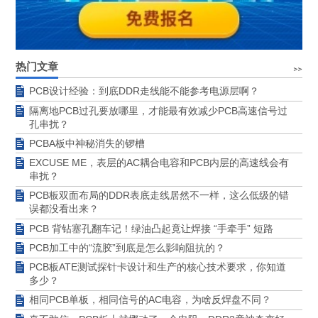
热门文章
PCB设计经验：到底DDR走线能不能参考电源层啊？
隔离地PCB过孔要放哪里，才能最有效减少PCB高速信号过
孔串扰？
PCBA板中神秘消失的锣槽
EXCUSE ME，表层的AC耦合电容和PCB内层的高速线会有
串扰？
PCB板双面布局的DDR表底走线居然不一样，这么低级的错
误都没看出来？
PCB 背钻塞孔翻车记！绿油凸起竟让焊接 “手牵手” 短路
PCB加工中的“流胶”到底是怎么影响阻抗的？
PCB板ATE测试探针卡设计和生产的核心技术要求，你知道
多少？
相同PCB单板，相同信号的AC电容，为啥反焊盘不同？