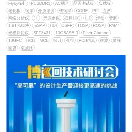
Flyby拓扑
PCBDDR3
AC耦合
晶圆测试板
负载板
老化板
铜厚
介质厚度
残铜率
CORE
PP
流胶
网络分析仪
3H
无源参数
损耗10G
ILD
焊盘
管脚
1.6T光模块
mSAP
HDI
OSFP
TOSA
ROSA
PAM4
光模块协议
SFF8431
10GBASE-R
Fiber Channel
10GFC
HCB
MCB
钻刀
孔径
PCB仿真
微波
射频
圆弧
驻波比