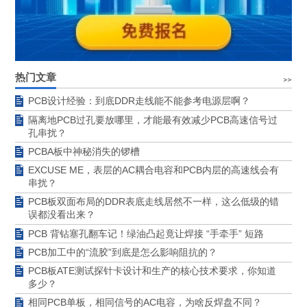
热门文章
PCB设计经验：到底DDR走线能不能参考电源层啊？
隔离地PCB过孔要放哪里，才能最有效减少PCB高速信号过
孔串扰？
PCBA板中神秘消失的锣槽
EXCUSE ME，表层的AC耦合电容和PCB内层的高速线会有
串扰？
PCB板双面布局的DDR表底走线居然不一样，这么低级的错
误都没看出来？
PCB 背钻塞孔翻车记！绿油凸起竟让焊接 “手牵手” 短路
PCB加工中的“流胶”到底是怎么影响阻抗的？
PCB板ATE测试探针卡设计和生产的核心技术要求，你知道
多少？
相同PCB单板，相同信号的AC电容，为啥反焊盘不同？