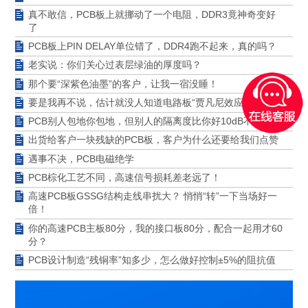
真不敢信，PCB板上就挪动了一个电阻，DDR3竟神奇变好
了
PCB板上PIN DELAY单位错了，DDR4跑不起来，真的吗？
老实说：你们关心过表层绿油的厚度吗？
那个要“深紫色油墨”的客户，让我一宿没睡！
要是我再不说，估计就没人知道电路板“贾凡尼效应”了！
PCB别人包地你包地，但别人的隔离度比你好10dB不止
出货给客户一块残缺的PCB板，客户为什么还要给我们点赞
遇事不决，PCB电磁绝学
PCB棕化工艺不同，高速信号损耗差老远了！
高速PCB板GSSG结构走线串扰大？ 悄悄“转”一下当场好一
倍！
你的高速PCB主板80分，我的接口板80分，配合一起用才60
分？
PCB设计制造“残铜率”知多少，怎么做好控制±5%的阻抗值