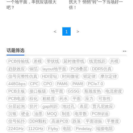
一个地平面，串扰应该很大
扰大？ 悄悄“转”一下当场好一
吧？
倍！
<
1
>
话题筛选
PCB传输线
差模
带状线
延时微带线
线宽线距
共模
趋肤效应
铜箔
layout地平面
PCB叠层
DDR5仿真
信号完整性仿真
HDI背钻
时间微缩
韬定律
摩尔定律
448Gbps
CPC
CPO
PAM6
PAM8
PCIe7.0
PCB主板
接口板级
地平面
GSSG
瓶颈发热
电流密度
PCB电源
棕化
粗糙度
药水
平面
应力
可靠性
分层起泡
切片
gap间距
地过孔
表层
贾凡尼效应
沉银
硬金
油墨
MOQ
制造
电常数
PCB绿油
信号拓扑
DDR颗粒
高速PCB
跌落
平面谐振
平整度
224GHz
112GHz
Flyby
电阻
Pindelay
端接电阻